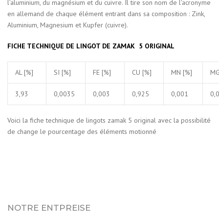
l’aluminium, du magnésium et du cuivre. Il tire son nom de l’acronyme
en allemand de chaque élément entrant dans sa composition : Zink,
Aluminium, Magnesium et Kupfer (cuivre).
FICHE TECHNIQUE DE LINGOT DE ZAMAK 5 ORIGINAL
AL
[%]
SI [%]
FE [%]
CU [%]
MN [%]
MG
3,93
0,0035
0,003
0,925
0,001
0,
Voici la fiche technique de lingots zamak 5 original avec la possibilité
de change le pourcentage des éléments motionné
NOTRE ENTPREISE